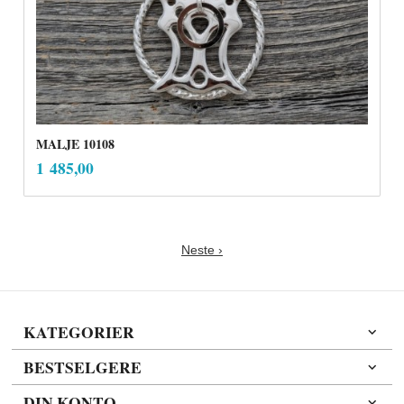
MALJE 10108
inkl.
Pris
1 485,00
mva.
Neste ›
KATEGORIER
BESTSELGERE
DIN KONTO