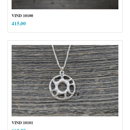
VIND 10100
inkl.
Pris
415,00
mva.
VIND 10101
inkl.