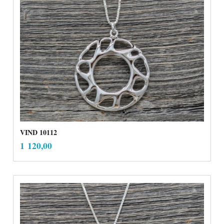
VIND 10112
inkl.
Pris
1 120,00
mva.