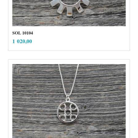
SOL 10104
inkl.
Pris
1 020,00
mva.