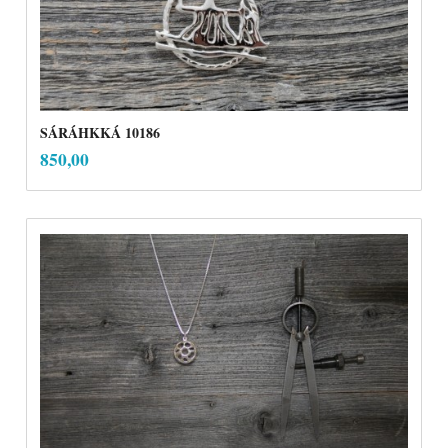
SÁRÁHKKÁ 10186
inkl.
Pris
850,00
mva.