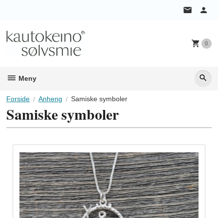
Gå
til
innholdet
0
Meny
Forside
Anheng
Samiske symboler
Samiske symboler