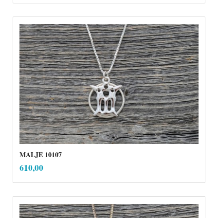
MALJE 10107
inkl.
Pris
610,00
mva.