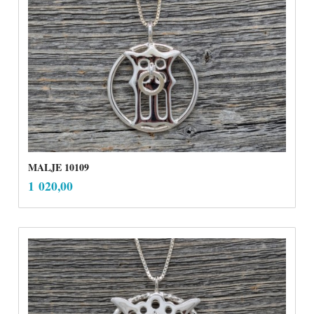
MALJE 10109
inkl.
Pris
1 020,00
mva.