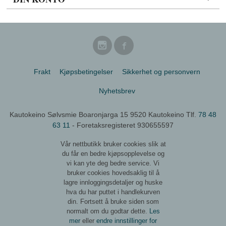
Frakt
Kjøpsbetingelser
Sikkerhet og personvern
Nyhetsbrev
Kautokeino Sølvsmie Boaronjarga 15 9520 Kautokeino Tlf.
78 48
63 11
- Foretaksregisteret 930655597
Vår nettbutikk bruker cookies slik at
du får en bedre kjøpsopplevelse og
vi kan yte deg bedre service. Vi
bruker cookies hovedsaklig til å
lagre innloggingsdetaljer og huske
hva du har puttet i handlekurven
din. Fortsett å bruke siden som
normalt om du godtar dette.
Les
mer
eller
endre innstillinger for