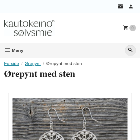
Gå
til
innholdet
0
Meny
Forside
Ørepynt
Ørepynt med sten
Ørepynt med sten