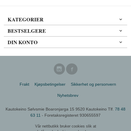
KATEGORIER
BESTSELGERE
DIN KONTO
Frakt
Kjøpsbetingelser
Sikkerhet og personvern
Nyhetsbrev
Kautokeino Sølvsmie Boaronjarga 15 9520 Kautokeino Tlf.
78 48
63 11
- Foretaksregisteret 930655597
Vår nettbutikk bruker cookies slik at