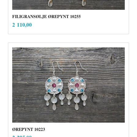
FILIGRANSØLJE ØREPYNT 10255
inkl.
Pris
2 110,00
mva.
ØREPYNT 10223
inkl.