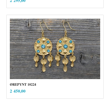
Pris
2 295,00
mva.
ØREPYNT 10224
inkl.
Pris
2 450,00
mva.