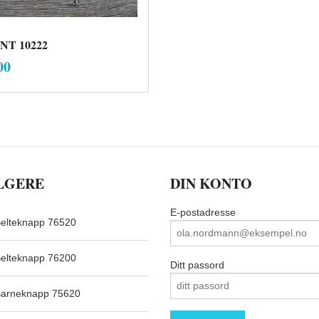
T 10222
inkl.
00
mva.
Kjøp
LGERE
DIN KONTO
E-postadresse
elteknapp 76520
elteknapp 76200
Ditt passord
arneknapp 75620