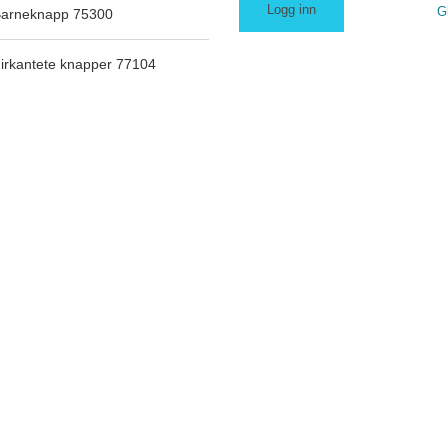
G
arneknapp 75300
irkantete knapper 77104