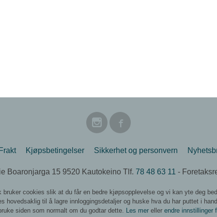
Frakt
Kjøpsbetingelser
Sikkerhet og personvern
Nyhetsb
e Boaronjarga 15 9520 Kautokeino Tlf.
78 48 63 11
- Foretaksr
k bruker cookies slik at du får en bedre kjøpsopplevelse og vi kan yte deg bed
s hovedsaklig til å lagre innloggingsdetaljer og huske hva du har puttet i han
 bruke siden som normalt om du godtar dette.
Les mer
eller
endre innstillinger 