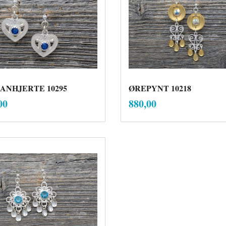
ANHJERTE 10295
ØREPYNT 10218
inkl.
inkl.
Pris
00
880,00
mva.
mva.
Kjøp
Kjøp