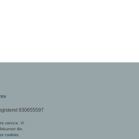
rev
egisteret 930655597
re service. Vi
dlekurven din.
for cookies.