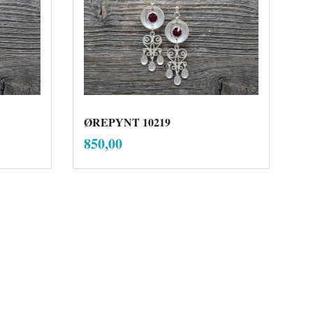
ØREPYNT 10219
inkl.
Pris
850,00
mva.
Kjøp