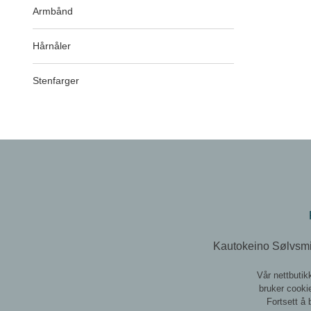
Armbånd
Hårnåler
Stenfarger
Kautokeino Sølvsmi
Vår nettbutik
bruker cookie
Fortsett å