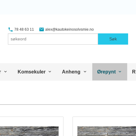
78 48 63 11
alex@kautokeinosolvsmie.no
Søk
r
Komsekuler
Anheng
Ørepynt
R