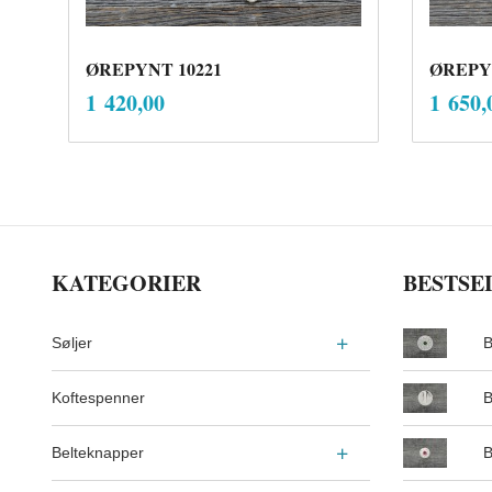
ØREPYNT 10221
ØREPYN
inkl.
Pris
Pris
1 420,00
1 650,
mva.
Kjøp
KATEGORIER
BESTSE
Søljer
B
Koftespenner
B
Belteknapper
B