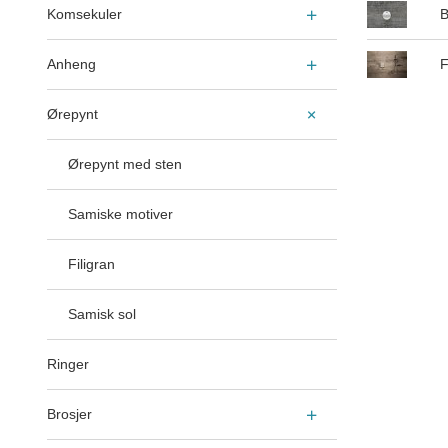
Komsekuler
B
Anheng
F
Ørepynt
Ørepynt med sten
Samiske motiver
Filigran
Samisk sol
Ringer
Brosjer