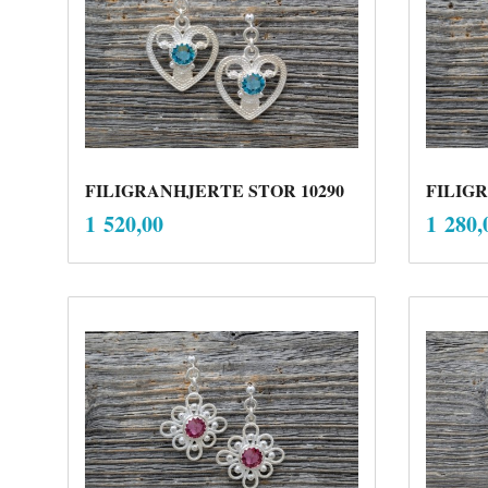
FILIGRANHJERTE STOR 10290
FILIGR
inkl.
Pris
Pris
1 520,00
1 280,
mva.
Kjøp