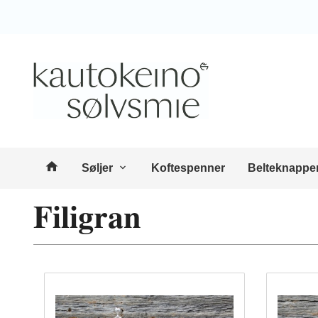
Gå
Lukk
til
innholdet
Produkter
Søljer
Koftespenner
Belteknappe
Filigran