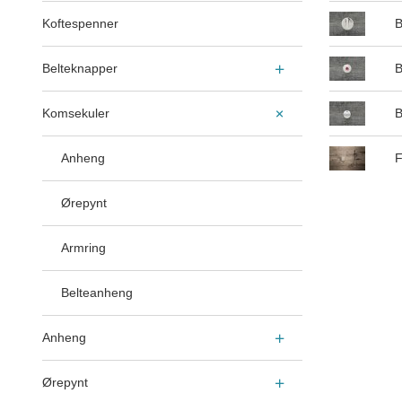
Koftespenner
B
Belteknapper
B
Komsekuler
B
Anheng
F
Ørepynt
Armring
Belteanheng
Anheng
Ørepynt