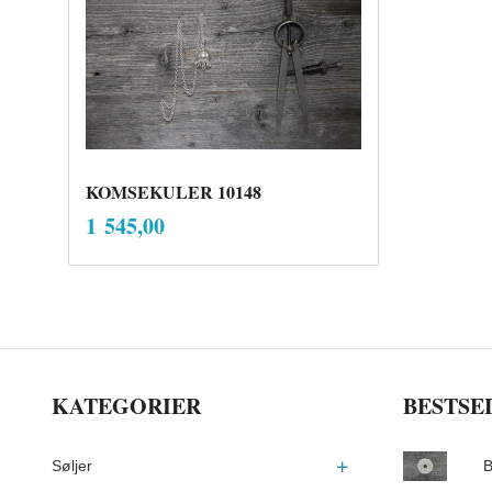
KOMSEKULER 10148
inkl.
Pris
1 545,00
mva.
Les mer
KATEGORIER
BESTSE
Søljer
B