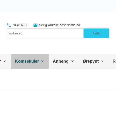
78 48 63 11
alex@kautokeinosolvsmie.no
Søk
r
Komsekuler
Anheng
Ørepynt
R