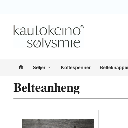
Gå
Lukk
til
innholdet
Produkter
Søljer
Koftespenner
Belteknappe
Belteanheng