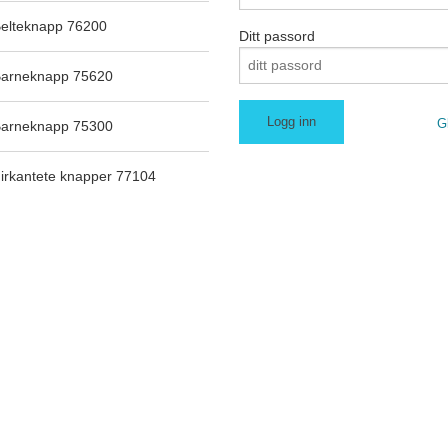
elteknapp 76200
Ditt passord
arneknapp 75620
G
arneknapp 75300
irkantete knapper 77104