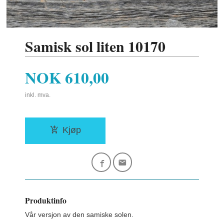
Samisk sol liten 10170
Pris
NOK
610,00
inkl. mva.
Kjøp
Produktinfo
Vår versjon av den samiske solen.