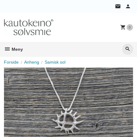
Gå
til
innholdet
0
Meny
Forside
Anheng
Samisk sol