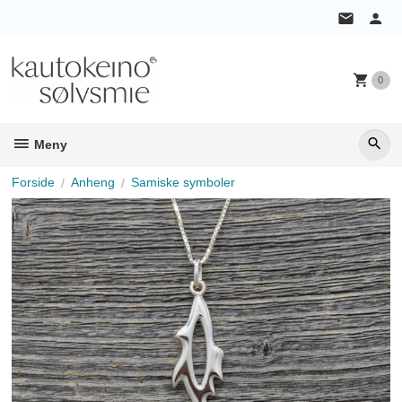
Gå
til
innholdet
0
Meny
Forside
Anheng
Samiske symboler