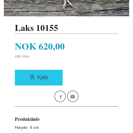
Laks 10155
Pris
NOK
620,00
inkl. mva.
Kjøp
Produktinfo
Høyde: 4 cm