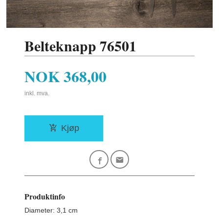
Belteknapp 76501
Pris
NOK
368,00
inkl. mva.
Kjøp
Produktinfo
Diameter: 3,1 cm