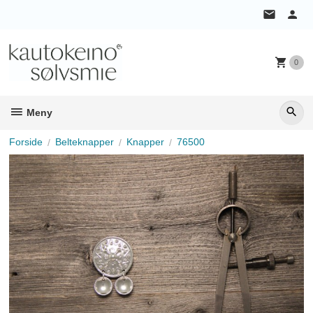
Gå
til
innholdet
0
Meny
Forside
Belteknapper
Knapper
76500