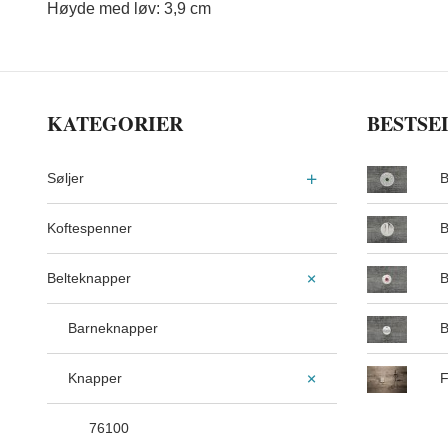
Høyde med løv: 3,9 cm
KATEGORIER
BESTSE
Søljer
B
Koftespenner
B
Belteknapper
B
Barneknapper
B
Knapper
F
76100