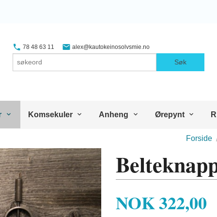
78 48 63 11
alex@kautokeinosolvsmie.no
Søk
r
Komsekuler
Anheng
Ørepynt
R
Forside
Belteknap
Pris
NOK
322,00