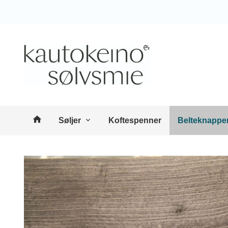
Gå
Lukk
til
innholdet
Produkter
Søljer
Koftespenner
Belteknappe