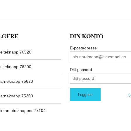
LGERE
DIN KONTO
E-postadresse
elteknapp 76520
elteknapp 76200
Ditt passord
arneknapp 75620
G
arneknapp 75300
irkantete knapper 77104