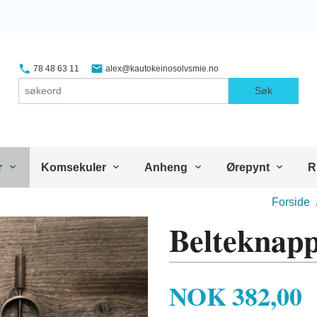
78 48 63 11
alex@kautokeinosolvsmie.no
Søk
r
Komsekuler
Anheng
Ørepynt
R
Forside
Belteknap
Pris
NOK
382,00