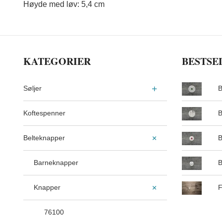
Høyde med løv: 5,4 cm
KATEGORIER
BESTSE
Søljer
B
Koftespenner
B
Belteknapper
B
Barneknapper
B
Knapper
F
76100