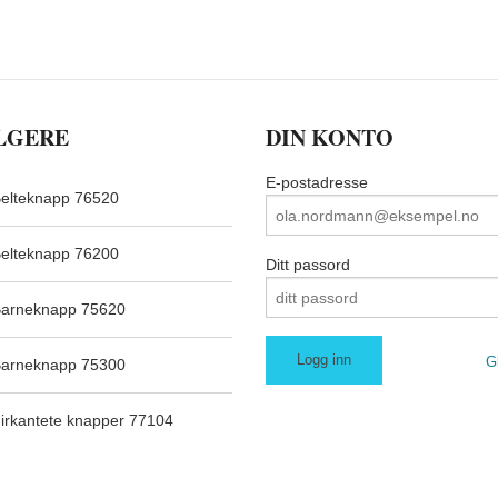
LGERE
DIN KONTO
E-postadresse
elteknapp 76520
elteknapp 76200
Ditt passord
arneknapp 75620
G
arneknapp 75300
irkantete knapper 77104