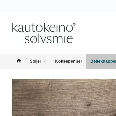
Gå
Lukk
til
innholdet
Produkter
Søljer
Koftespenner
Belteknappe