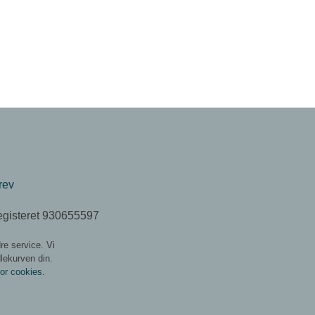
rev
egisteret 930655597
re service. Vi
dlekurven din.
for cookies.