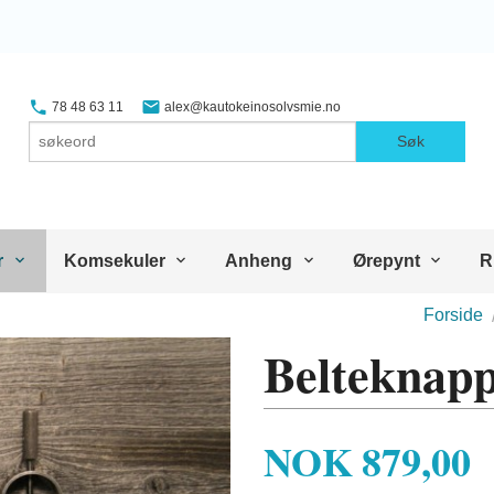
78 48 63 11
alex@kautokeinosolvsmie.no
Søk
r
Komsekuler
Anheng
Ørepynt
R
Forside
Belteknap
Pris
NOK
879,00