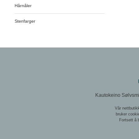
Hårnåler
Stenfarger
Kautokeino Sølvsmi
Vår nettbutik
bruker cookie
Fortsett å