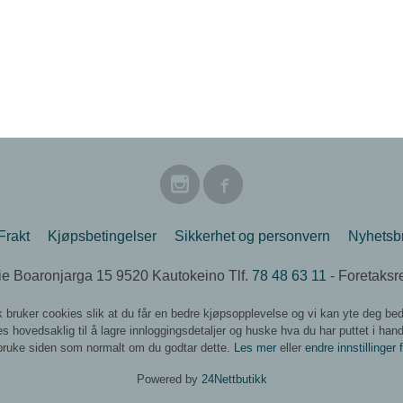
Frakt
Kjøpsbetingelser
Sikkerhet og personvern
Nyhetsb
e Boaronjarga 15 9520 Kautokeino Tlf.
78 48 63 11
- Foretaksr
k bruker cookies slik at du får en bedre kjøpsopplevelse og vi kan yte deg bed
s hovedsaklig til å lagre innloggingsdetaljer og huske hva du har puttet i han
 bruke siden som normalt om du godtar dette.
Les mer
eller
endre innstillinger 
Powered by
24Nettbutikk