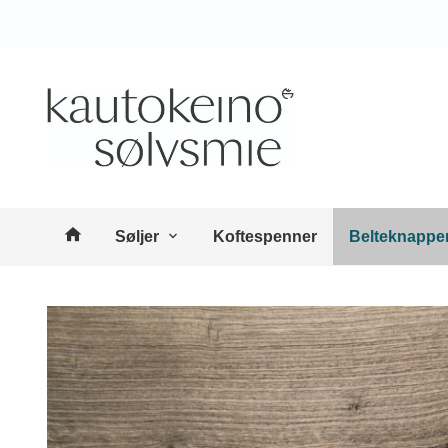
Gå
Lukk
til
innholdet
Produkter
Søljer
Koftespenner
Belteknappe