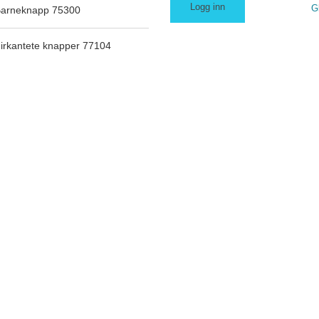
G
arneknapp 75300
irkantete knapper 77104