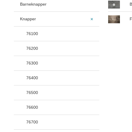
Barneknapper
B
Knapper
F
76100
76200
76300
76400
76500
76600
76700