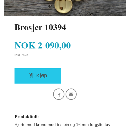
Brosjer 10394
Pris
NOK
2 090,00
inkl. mva.
Kjøp
Produktinfo
Hjerte med krone med 5 stein og 16 mm forgylte løv.