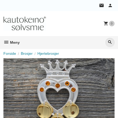
Gå
til
innholdet
0
Meny
Forside
Brosjer
Hjertebrosjer