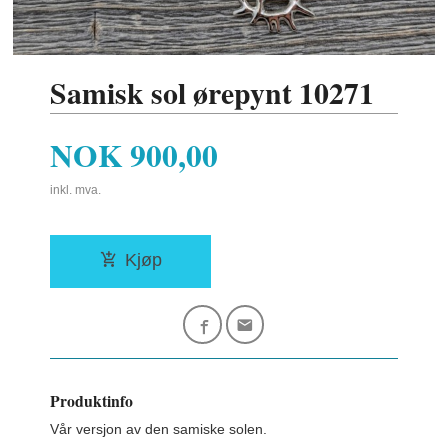
Samisk sol ørepynt 10271
Pris
NOK
900,00
inkl. mva.
Kjøp
Produktinfo
Vår versjon av den samiske solen.