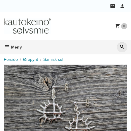
Gå
til
innholdet
0
Meny
Forside
Ørepynt
Samisk sol