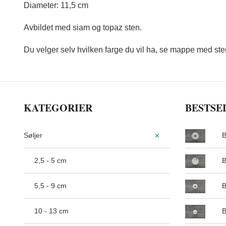
Diameter: 11,5 cm
Avbildet med siam og topaz sten.
Du velger selv hvilken farge du vil ha, se mappe med ste
KATEGORIER
BESTSE
Søljer
B
2,5 - 5 cm
B
5,5 - 9 cm
B
10 - 13 cm
B