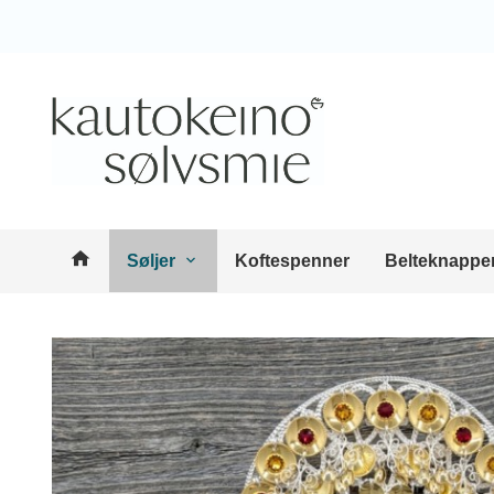
Gå
Lukk
til
innholdet
Produkter
Søljer
Koftespenner
Belteknappe