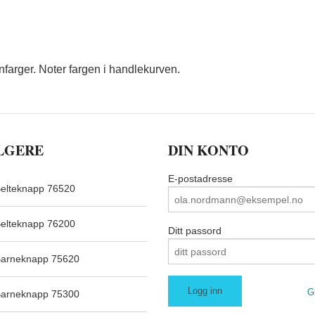
nfarger. Noter fargen i handlekurven.
LGERE
DIN KONTO
E-postadresse
elteknapp 76520
elteknapp 76200
Ditt passord
arneknapp 75620
G
arneknapp 75300