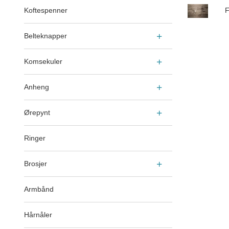
Koftespenner
F
Belteknapper
Komsekuler
Anheng
Ørepynt
Ringer
Brosjer
Armbånd
Hårnåler