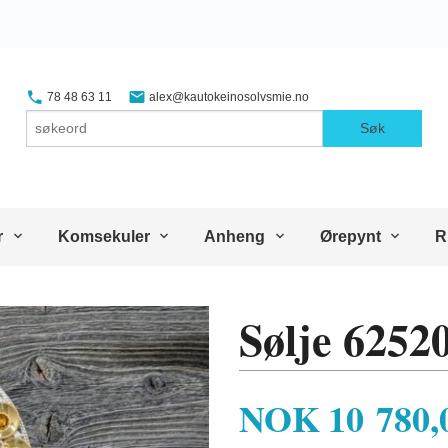
78 48 63 11
alex@kautokeinosolvsmie.no
Søk
r
Komsekuler
Anheng
Ørepynt
R
Sølje 6252
Pris
NOK
10 780,